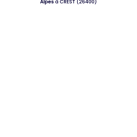
Alpes
à CREST (26400)