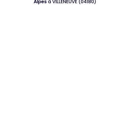
Alpes
à VILLENEUVE (04180)