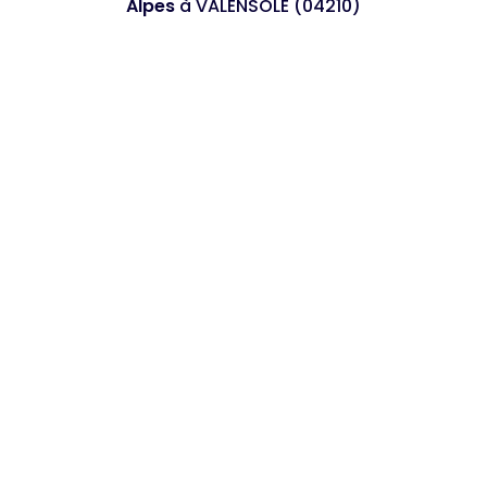
Alpes
à VALENSOLE (04210)