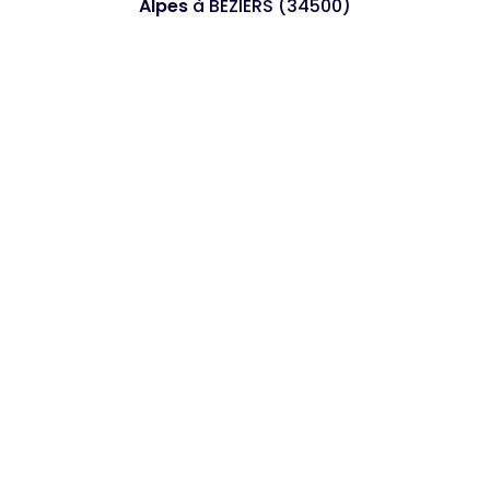
Alpes
à BEZIERS (34500)