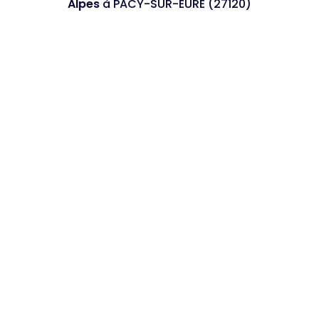
Alpes
à PACY-SUR-EURE (27120)