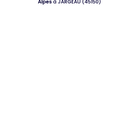
Alpes
à JARGEAU (45150)