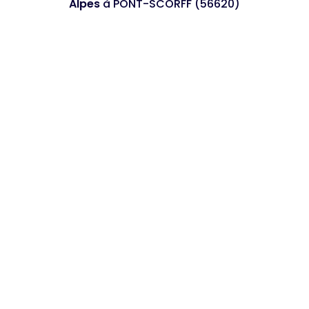
Alpes
à PONT-SCORFF (56620)