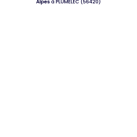
Alpes
à PLUMELEC (56420)