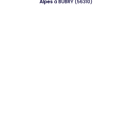
Alpes
à BUBRY (56310)