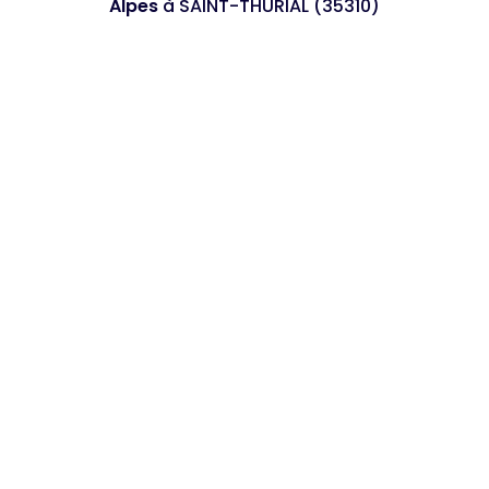
Alpes
à SAINT-THURIAL (35310)