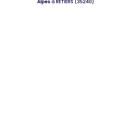
Alpes
à RETIERS (35240)