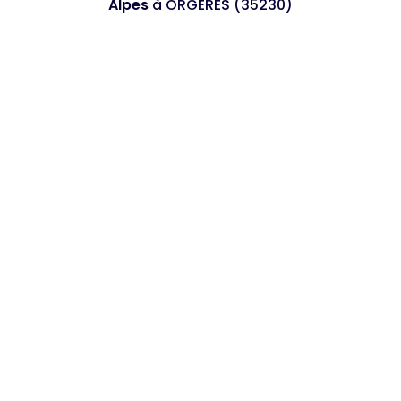
Alpes
à ORGERES (35230)