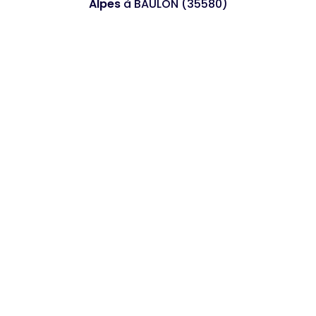
Alpes
à BAULON (35580)