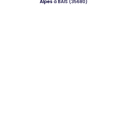
Alpes
à BAIS (35680)