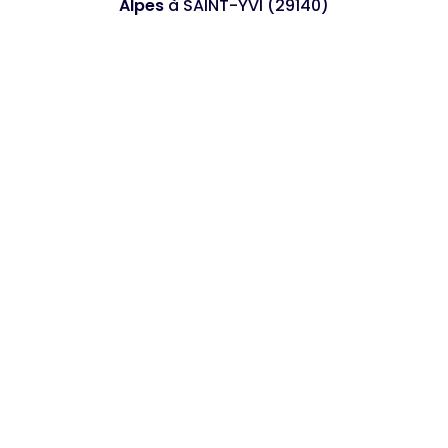
Alpes
à SAINT-YVI (29140)