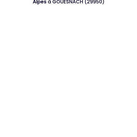
Alpes
à GOUESNACH (29950)