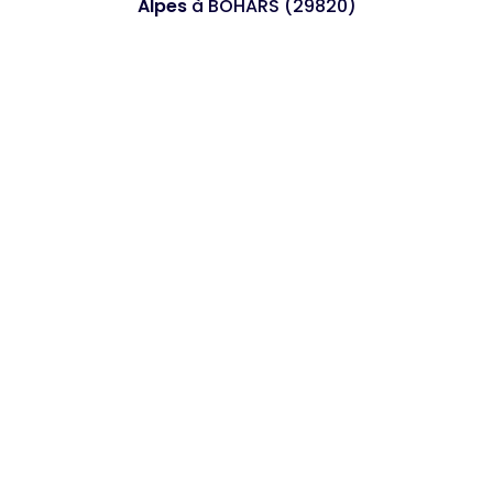
Alpes
à BOHARS (29820)