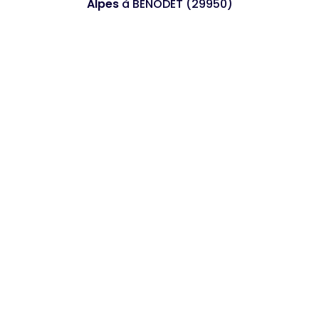
Alpes
à BENODET (29950)