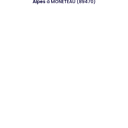
Alpes
à MONETEAU (89470)