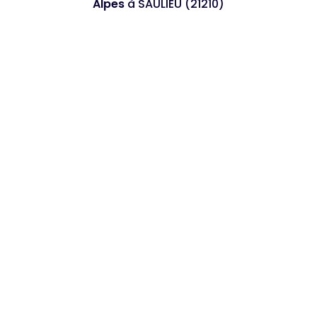
Alpes
à SAULIEU (21210)