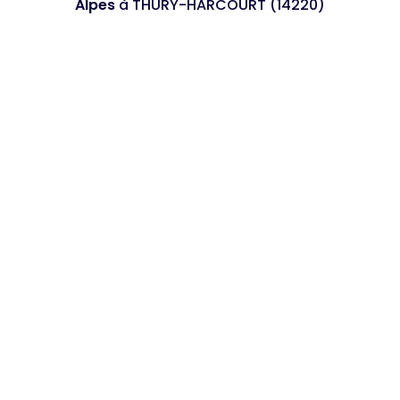
Alpes
à THURY-HARCOURT (14220)