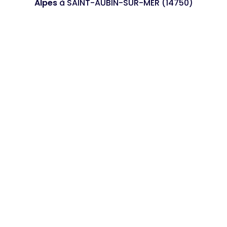
Alpes
à SAINT-AUBIN-SUR-MER (14750)