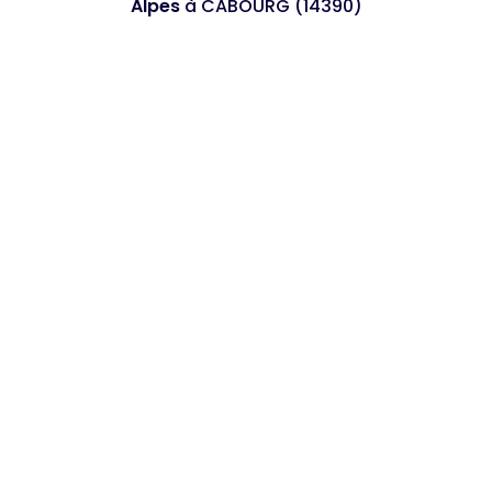
Alpes
à CABOURG (14390)