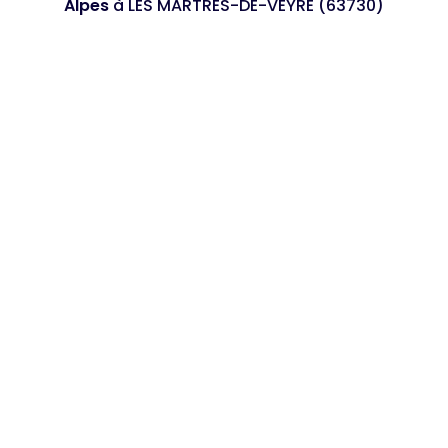
Alpes
à LES MARTRES-DE-VEYRE (63730)