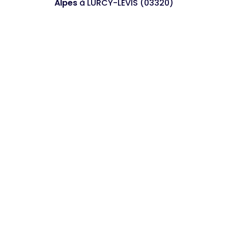
Alpes
à LURCY-LEVIS (03320)