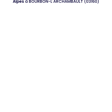
Alpes
à BOURBON-L'ARCHAMBAULT (03160)