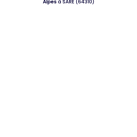
Alpes
à SARE (64310)