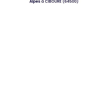
Alpes
à CIBOURE (64500)