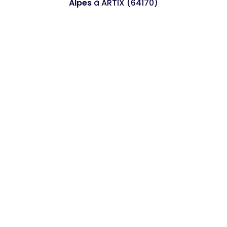
Alpes
à ARTIX (64170)