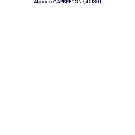
Alpes
à CAPBRETON (40130)