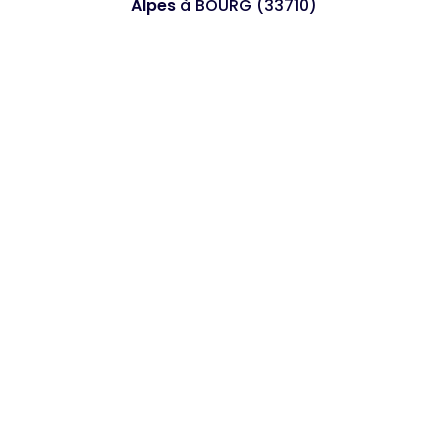
Alpes
à BOURG (33710)