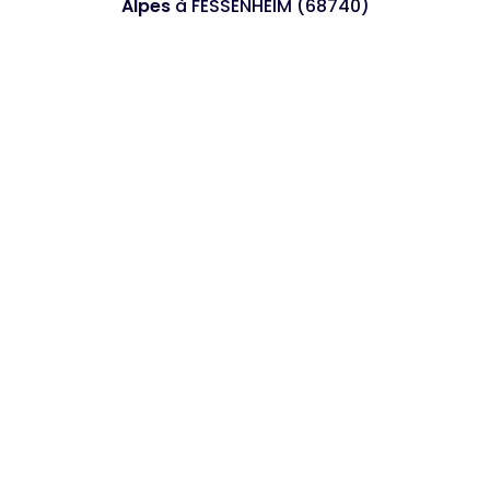
Alpes
à FESSENHEIM (68740)