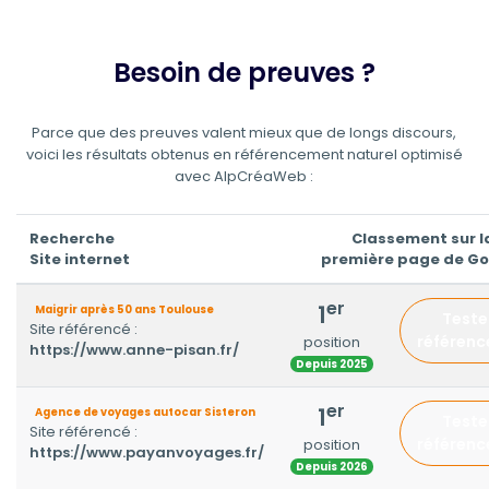
Besoin de preuves ?
Parce que des preuves valent mieux que de longs discours,
voici les résultats obtenus en référencement naturel optimisé
avec AlpCréaWeb :
Recherche
Classement sur l
Site internet
première page de G
er
1
Maigrir après 50 ans Toulouse
Teste
Site référencé :
référen
position
https://www.anne-pisan.fr/
Depuis 2025
er
1
Agence de voyages autocar Sisteron
Teste
Site référencé :
référen
position
https://www.payanvoyages.fr/
Depuis 2026