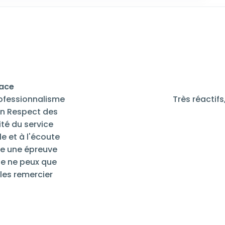
cace
rofessionnalisme
Très réactif
son Respect des
té du service
e et à l'écoute
re une épreuve
Je ne peux que
les remercier